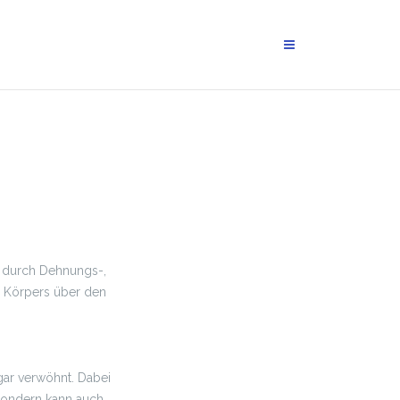
 durch Dehnungs-,
s Körpers über den
gar verwöhnt. Dabei
 sondern kann auch