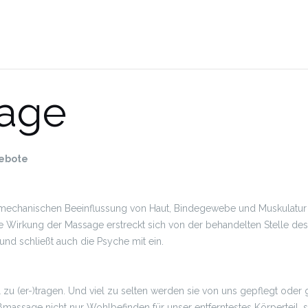
age
ebote
 mechanischen Beeinflussung von Haut, Bindegewebe und Muskulatur
e Wirkung der Massage erstreckt sich von der behandelten Stelle de
d schließt auch die Psyche mit ein.
 zu (er-)tragen. Und viel zu selten werden sie von uns gepflegt oder 
ußmassage nicht nur Wohlbefinden für unser entferntestes Körperteil,