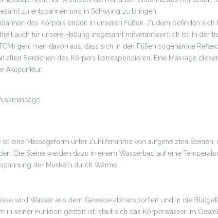
sgesamt zu entspannen und in Schwung zu bringen.
nbahnen des Körpers enden in unseren Füßen. Zudem befinden sich h
it auch für unsere Haltung insgesamt mitverantwortlich ist. In der tr
TCM) geht man davon aus, dass sich in den Füßen sogenannte Reflex
t allen Bereichen des Körpers korrespondieren. Eine Massage diese
ie Akupunktur.
st eine Massageform unter Zuhilfenahme von aufgeheizten Steinen, me
den. Die Steine werden dazu in einem Wasserbad auf eine Temperatu
 Entspannung der Muskeln durch Wärme.
ässe wird Wasser aus dem Gewebe abtransportiert und in die Blutgef
in seiner Funktion gestört ist, staut sich das Körperwasser im Ge