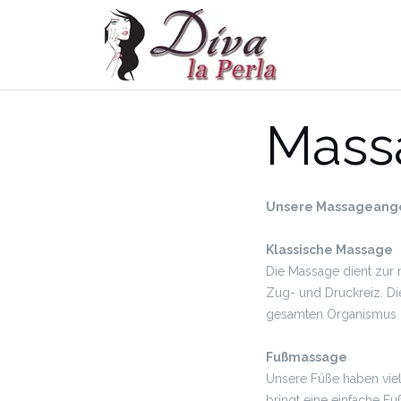
Skip
to
content
Mass
Unsere Massageang
Klassische Massage
Die Massage dient zur
Zug- und Druckreiz. Di
gesamten Organismus un
Fußmassage
Unsere Füße haben viel
bringt eine einfache F