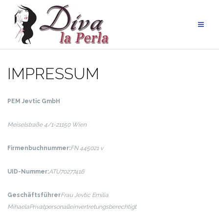
Skip
to
content
IMPRESSUM
PEM Jevtic GmbH
Meiselstraße 4/1-2
1150 Wien
Firmenbuchnummer:
FN 445021 v
UID-Nummer:
ATU70277416
Geschäftsführer
Frau Jevtic Emilia
Mihaela
Privatperson
alleinvertretungsberechtigt